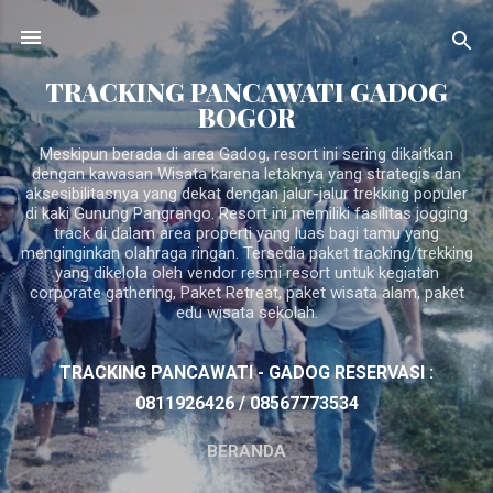
Langsung ke konten utama
TRACKING PANCAWATI GADOG
BOGOR
Meskipun berada di area Gadog, resort ini sering dikaitkan
dengan kawasan Wisata karena letaknya yang strategis dan
aksesibilitasnya yang dekat dengan jalur-jalur trekking populer
di kaki Gunung Pangrango. Resort ini memiliki fasilitas jogging
track di dalam area properti yang luas bagi tamu yang
menginginkan olahraga ringan. Tersedia paket tracking/trekking
yang dikelola oleh vendor resmi resort untuk kegiatan
corporate gathering, Paket Retreat, paket wisata alam, paket
edu wisata sekolah.
TRACKING PANCAWATI - GADOG RESERVASI :
0811926426 / 08567773534
BERANDA