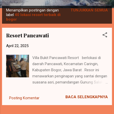
P
Menampilkan postingan dengan
TUNJUKKAN SEMUA
o
label
40 lokasi resort terbaik di
bogor
s
t
Resort Pancawati
i
n
April 22, 2025
g
a
Villa Bukit Pancawati Resort berlokasi di
n
daerah Pancawati, Kecamatan Caringin,
Kabupaten Bogor, Jawa Barat . Resor ini
menawarkan penginapan yang santai dengan
suasana asri, pemandangan Gunung Salak,
dan beragam fasilitas yang cocok untuk
liburan keluarga, gathering kantor, maupun
BACA SELENGKAPNYA
Posting Komentar
acara retret. Lokasi dan Akses Alamat : Kp.
Cipare, Pancawati, Kec. Caringin, Kabupaten
Bogor, Jawa Barat 16730 . Akses :