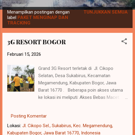
P
Menampilkan postingan dengan
TUNJUKKAN SEMUA
o
label
PAKET MENGINAP DAN
TRACKING
s
t
3G RESORT BOGOR
i
n
Februari 15, 2026
g
a
Grand 3G Resort terletak di Jl. Cikopo
n
Selatan, Desa Sukabirus, Kecamatan
Megamendung, Kabupaten Bogor, Jawa
Barat 16770 . Beberapa poin akses utama
ke lokasi ini meliputi: Akses Bebas Macet:
Berjarak sekitar 10 menit dari Pintu Tol
Ciawi atau daerah Gadog, sehingga sering
Posting Komentar
dianggap sebagai lokasi yang relatif terhindar
Lokasi:
Jl. Cikopo Sel., Sukabirus, Kec. Megamendung,
dari skema buka-tutup jalur ( one way )
Kabupaten Bogor, Jawa Barat 16770, Indonesia
Puncak. Titik Kenal: Terletak di dekat