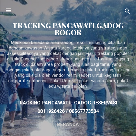
Langsung ke konten utama
TRACKING PANCAWATI GADOG
BOGOR
Meskipun berada di area Gadog, resort ini sering dikaitkan
dengan kawasan Wisata karena letaknya yang strategis dan
aksesibilitasnya yang dekat dengan jalur-jalur trekking populer
di kaki Gunung Pangrango. Resort ini memiliki fasilitas jogging
track di dalam area properti yang luas bagi tamu yang
menginginkan olahraga ringan. Tersedia paket tracking/trekking
yang dikelola oleh vendor resmi resort untuk kegiatan
corporate gathering, Paket Retreat, paket wisata alam, paket
edu wisata sekolah.
TRACKING PANCAWATI - GADOG RESERVASI :
0811926426 / 08567773534
BERANDA