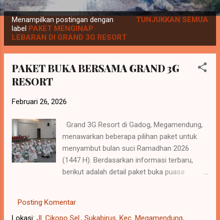
P
Menampilkan postingan dengan
TUNJUKKAN SEMUA
o
label
PAKET MENGINAP
LEBARAN DI GRAND 3G RESORT
s
t
PAKET BUKA BERSAMA GRAND 3G
i
RESORT
n
g
Februari 26, 2026
a
n
Grand 3G Resort di Gadog, Megamendung,
menawarkan beberapa pilihan paket untuk
menyambut bulan suci Ramadhan 2026
(1447 H). Berdasarkan informasi terbaru,
berikut adalah detail paket buka puasa
bersama (bukber) dan menginap yang
tersedia: 1. Paket Bukber (Iftar Package)
Posting Komentar
Resort ini menyediakan paket makan malam
Lokasi:
Jl. Cikopo Sel., Sukabirus, Kec. Megamendung,
untuk berbuka puasa dengan suasana sejuk