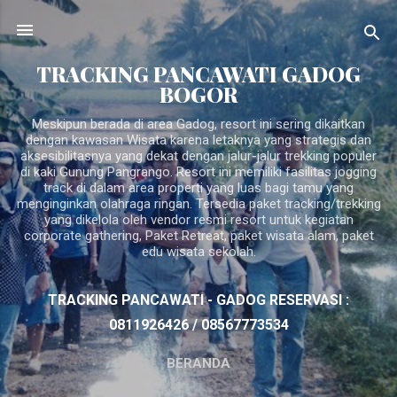
Langsung ke konten utama
TRACKING PANCAWATI GADOG
BOGOR
Meskipun berada di area Gadog, resort ini sering dikaitkan
dengan kawasan Wisata karena letaknya yang strategis dan
aksesibilitasnya yang dekat dengan jalur-jalur trekking populer
di kaki Gunung Pangrango. Resort ini memiliki fasilitas jogging
track di dalam area properti yang luas bagi tamu yang
menginginkan olahraga ringan. Tersedia paket tracking/trekking
yang dikelola oleh vendor resmi resort untuk kegiatan
corporate gathering, Paket Retreat, paket wisata alam, paket
edu wisata sekolah.
TRACKING PANCAWATI - GADOG RESERVASI :
0811926426 / 08567773534
BERANDA