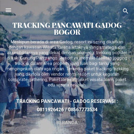
Langsung ke konten utama
TRACKING PANCAWATI GADOG
BOGOR
Meskipun berada di area Gadog, resort ini sering dikaitkan
dengan kawasan Wisata karena letaknya yang strategis dan
aksesibilitasnya yang dekat dengan jalur-jalur trekking populer
di kaki Gunung Pangrango. Resort ini memiliki fasilitas jogging
track di dalam area properti yang luas bagi tamu yang
menginginkan olahraga ringan. Tersedia paket tracking/trekking
yang dikelola oleh vendor resmi resort untuk kegiatan
corporate gathering, Paket Retreat, paket wisata alam, paket
edu wisata sekolah.
TRACKING PANCAWATI - GADOG RESERVASI :
0811926426 / 08567773534
BERANDA