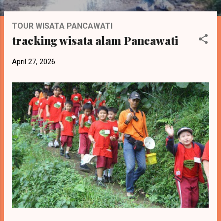
P
TOUR WISATA PANCAWATI
o
tracking wisata alam Pancawati
s
t
April 27, 2026
i
n
g
a
n