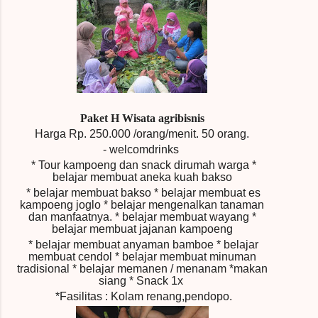
Paket H
Wisata agribisnis
Harga Rp.
250.000 /orang/menit.
50 orang.
-
welcomdrinks
* Tour kampoeng dan snack dirumah warga
*
belajar membuat aneka kuah bakso
* belajar membuat bakso
* belajar membuat es
kampoeng joglo
* belajar mengenalkan tanaman
dan manfaatnya.
* belajar membuat wayang
*
belajar membuat jajanan kampoeng
* belajar membuat anyaman bamboe
* belajar
membuat cendol
* belajar membuat minuman
tradisional
* belajar memanen / menanam
*makan
siang * Snack 1x
*Fasilitas : Kolam renang,pendopo.