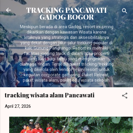
Langsung ke konten utama
TRACKING PANCAWATI
GADOG BOGOR
Meskipun berada di area Gadog, resort ini sering
dikaitkan dengan kawasan Wisata karena
letaknya yang strategis dan aksesibilitasnya
yang dekat dengan jalur-jalur trekking populer di
kaki Gunung Pangrango. Resort ini memiliki
fasilitas jogging track di dalam area properti
yang luas bagi tamu yang menginginkan
olahraga ringan. Tersedia paket tracking/trekking
yang dikelola oleh vendor resmi resort untuk
kegiatan corporate gathering, Paket Retreat,
paket wisata alam, paket edu wisata sekolah.
tracking wisata alam Pancawati
April 27, 2026