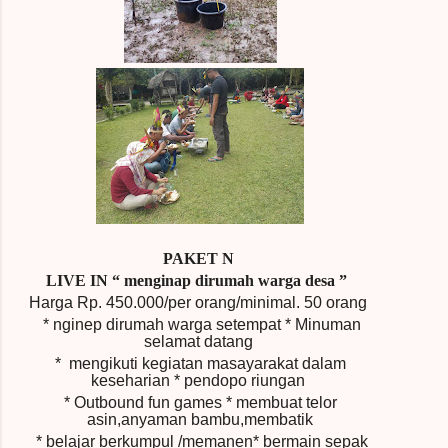
PAKET N
LIVE IN “
menginap dirumah warga desa ”
Harga Rp.
450.000/per orang/minimal.
50 orang
* nginep dirumah warga setempat * Minuman
selamat datang
* me
ngikuti kegiatan masayarakat dalam
keseharian * pendopo riungan
* Outbound fun games * membuat telor
asin,anyaman bambu,membatik
* belajar berkumpul /memanen* bermain sepak