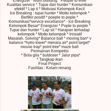
* Energizer *Team building * People to eole *
Kualitas service * Tupai dan hunter * Komunikasi
efektif * Lap it * Motivasi Kelompok Kecil
Ice Breaking : tupai hunter * Motto kelompok *
Berfikir positif * poeple to pople *
Komunikasi*service excellance* - Ice Breaking
Kelompok Besar* Energizer * Pople to porple *
Tupai dan hunter * Lap sit * Harapan terhadap
kelompok * Motto kelompok * Inisiatif
Masalah.
Solving* Balance ball * moving ban* v
balance *hytro tower* menara air* point target*
mouse trap* point tree* maze ball
Permainan Kompetisi
* Bola gila * buldoser * Jalur pipa*
* Tangkap ikan
Final Project
Fasilitas : Kolam renang