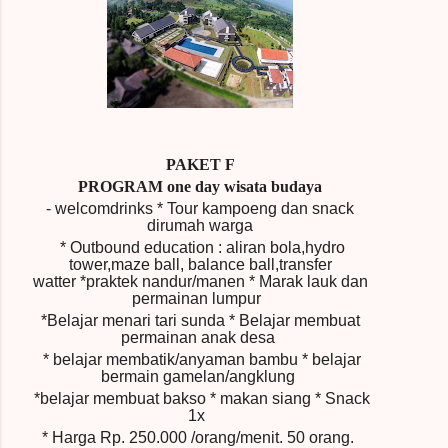
PAKET F
PROGRAM one day wisata budaya
- welcomdrinks
* Tour kampoeng dan snack
dirumah warga
* Outbound education : aliran bola,hydro
tower,maze ball, balance ball,transfer
watter
*praktek nandur/manen
* Marak lauk dan
permainan lumpur
*Belajar menari tari sunda
* Belajar membuat
permainan anak desa
* belajar membatik/anyaman bambu
* belajar
bermain gamelan/angklung
*belajar membuat bakso
* makan siang * Snack
1x
* Harga Rp.
250.000 /orang/menit.
50 orang.