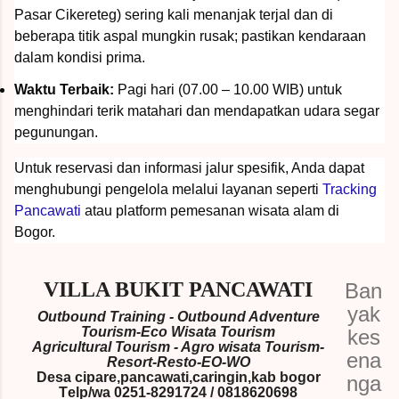
Pasar Cikereteg) sering kali menanjak terjal dan di
beberapa titik aspal mungkin rusak; pastikan kendaraan
dalam kondisi prima.
Waktu Terbaik:
Pagi hari (07.00 – 10.00 WIB) untuk
menghindari terik matahari dan mendapatkan udara segar
pegunungan.
Untuk reservasi dan informasi jalur spesifik, Anda dapat
menghubungi pengelola melalui layanan seperti
Tracking
Pancawati
atau platform pemesanan wisata alam di
Bogor.
VILLA BUKIT PANCAWATI
Ban
yak
Outbound Training - Outbound Adventure
Tourism-Eco Wisata Tourism
kes
Agricultural Tourism - Agro wisata Tourism-
ena
Resort-Resto-EO-WO
Desa cipare,pancawati,caringin,kab bogor
nga
T
elp/wa 0251-8291724 / 0818620698