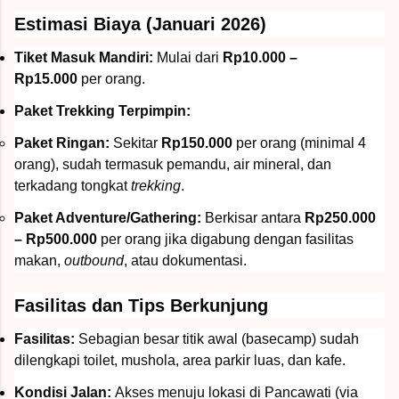
Estimasi Biaya (Januari 2026)
Tiket Masuk Mandiri:
Mulai dari
Rp10.000 –
Rp15.000
per orang.
Paket Trekking Terpimpin:
Paket Ringan:
Sekitar
Rp150.000
per orang (minimal 4
orang), sudah termasuk pemandu, air mineral, dan
terkadang tongkat
trekking
.
Paket Adventure/Gathering:
Berkisar antara
Rp250.000
– Rp500.000
per orang jika digabung dengan fasilitas
makan,
outbound
, atau dokumentasi.
Fasilitas dan Tips Berkunjung
Fasilitas:
Sebagian besar titik awal (basecamp) sudah
dilengkapi toilet, mushola, area parkir luas, dan kafe.
Kondisi Jalan:
Akses menuju lokasi di Pancawati (via