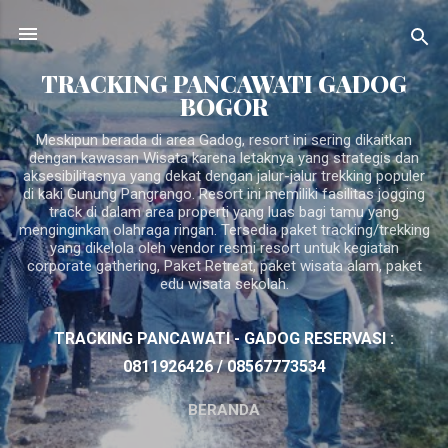
Langsung ke konten utama
TRACKING PANCAWATI GADOG
BOGOR
Meskipun berada di area Gadog, resort ini sering dikaitkan
dengan kawasan Wisata karena letaknya yang strategis dan
aksesibilitasnya yang dekat dengan jalur-jalur trekking populer
di kaki Gunung Pangrango. Resort ini memiliki fasilitas jogging
track di dalam area properti yang luas bagi tamu yang
menginginkan olahraga ringan. Tersedia paket tracking/trekking
yang dikelola oleh vendor resmi resort untuk kegiatan
corporate gathering, Paket Retreat, paket wisata alam, paket
edu wisata sekolah.
TRACKING PANCAWATI - GADOG RESERVASI :
0811926426 / 08567773534
BERANDA