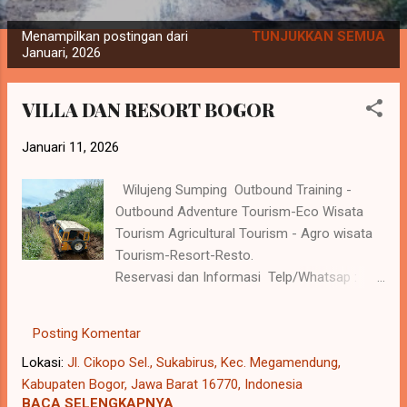
P
Menampilkan postingan dari
TUNJUKKAN SEMUA
o
Januari, 2026
s
t
VILLA DAN RESORT BOGOR
i
n
Januari 11, 2026
g
Wilujeng Sumping Outbound Training -
a
Outbound Adventure Tourism-Eco Wisata
n
Tourism Agricultural Tourism - Agro wisata
Tourism-Resort-Resto.
Reservasi dan Informasi Telp/Whatsap :
08567773534
www.tempatgatheringmegamendung.online
Posting Komentar
menulis; grand 3g resort, Resort Grand 3g
Lokasi:
Jl. Cikopo Sel., Sukabirus, Kec. Megamendung,
Puncak, tempat 3g resort bogor, tempat
Kabupaten Bogor, Jawa Barat 16770, Indonesia
retret murah di bogor, tempat retreat di
BACA SELENGKAPNYA