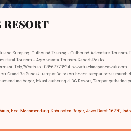
G RESORT
ujeng Sumping Outbound Training - Outbound Adventure Tourism-
ricultural Tourism - Agro wisata Tourism-Resort-Resto.
ormasi Telp/Whatsap : 08567773534 www.trackingpancawati.com me
ort Grand 3g Puncak, tempat 3g resort bogor, tempat retret murah di
amendung bogor, lokasi gathering di 3G Resort, Tempat gathering p
u tempat semacamnya jadi kebutuhan yang penting dalam kehidupan sa
initas dan melakukan kegiatan refreshing sangat baik bagi kesehatan t
rge ulang sehingga menambah energy yang sudah melemah. Hati ya
uk segala penyakit tubuh. Tubuh yang sehat akan menambah produkt
kabirus, Kec. Megamendung, Kabupaten Bogor, Jawa Barat 16770, Ind
ari hari. Grand 3G Resort tampil baru dengan banguna...