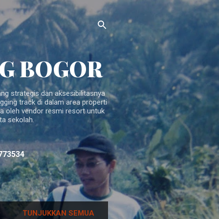
OG BOGOR
ng strategis dan aksesibilitasnya
ogging track di dalam area properti
la oleh vendor resmi resort untuk
ta sekolah.
773534
TUNJUKKAN SEMUA