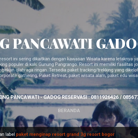
Langsung ke konten utama
G PANCAWATI GAD
esort ini sering dikaitkan dengan kawasan Wisata karena letaknya ya
king populer di kaki Gunung Pangrango. Resort ini memiliki fasilitas j
inkan olahraga ringan. Tersedia paket tracking/trekking yang dikelo
orporate gathering, Paket Retreat, paket wisata alam, paket edu wisa
ING PANCAWATI - GADOG RESERVASI : 0811926426 / 08567
BERANDA
an label
paket menginap resort grand 3g resort bogor