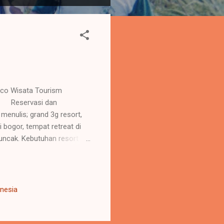
Eco Wisata Tourism
 Reservasi dan
nulis; grand 3g resort,
 bogor, tempat retreat di
uncak. Kebutuhan resort
at ini, karena keluar dari
ubuh. Seperti batrei yang di
ng gembira adalah obat
ivitas dalam kehidupan
onesia