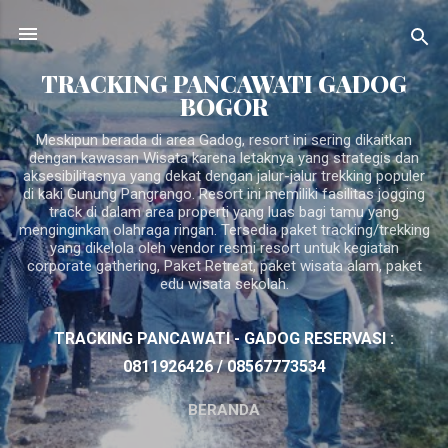
Langsung ke konten utama
TRACKING PANCAWATI GADOG
BOGOR
Meskipun berada di area Gadog, resort ini sering dikaitkan
dengan kawasan Wisata karena letaknya yang strategis dan
aksesibilitasnya yang dekat dengan jalur-jalur trekking populer
di kaki Gunung Pangrango. Resort ini memiliki fasilitas jogging
track di dalam area properti yang luas bagi tamu yang
menginginkan olahraga ringan. Tersedia paket tracking/trekking
yang dikelola oleh vendor resmi resort untuk kegiatan
corporate gathering, Paket Retreat, paket wisata alam, paket
edu wisata sekolah.
TRACKING PANCAWATI - GADOG RESERVASI :
0811926426 / 08567773534
BERANDA