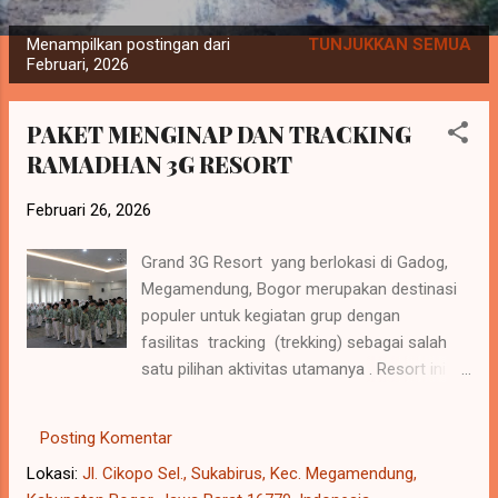
P
Menampilkan postingan dari
TUNJUKKAN SEMUA
o
Februari, 2026
s
t
PAKET MENGINAP DAN TRACKING
i
RAMADHAN 3G RESORT
n
g
Februari 26, 2026
a
Grand 3G Resort yang berlokasi di Gadog,
n
Megamendung, Bogor merupakan destinasi
populer untuk kegiatan grup dengan
fasilitas tracking (trekking) sebagai salah
satu pilihan aktivitas utamanya . Resort ini
menawarkan pemandangan tiga gunung
sekaligus (Gunung Salak, Pangrango, dan
Posting Komentar
Gede) yang menjadi latar belakang saat
Lokasi:
Jl. Cikopo Sel., Sukabirus, Kec. Megamendung,
melakukan aktivitas luar ruangan. Detail